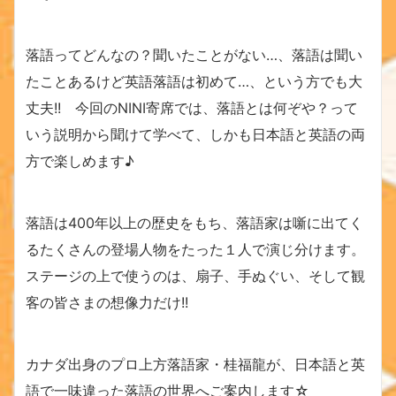
落語ってどんなの？聞いたことがない…、落語は聞い
たことあるけど英語落語は初めて…、という方でも大
丈夫!! 今回のNINI寄席では、落語とは何ぞや？って
いう説明から聞けて学べて、しかも日本語と英語の両
方で楽しめます♪
落語は400年以上の歴史をもち、落語家は噺に出てく
るたくさんの登場人物をたった１人で演じ分けます。
ステージの上で使うのは、扇子、手ぬぐい、そして観
客の皆さまの想像力だけ!!
カナダ出身のプロ上方落語家・桂福龍が、日本語と英
語で一味違った落語の世界へご案内します☆