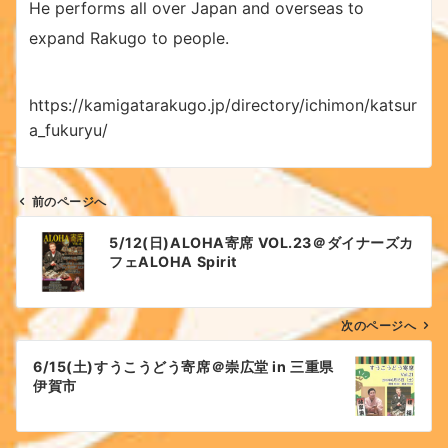
He performs all over Japan and overseas to
expand Rakugo to people.
https://kamigatarakugo.jp/directory/ichimon/katsur
a_fukuryu/
前のページへ
投
5/12(日)ALOHA寄席 VOL.23＠ダイナーズカ
稿
フェALOHA Spirit
ナ
ビ
ゲ
次のページへ
ー
6/15(土)すうこうどう寄席＠崇広堂 in 三重県
シ
伊賀市
ョ
ン