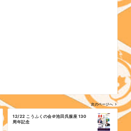
次のページへ
12/22 こうふくの会＠池田呉服座 130
周年記念