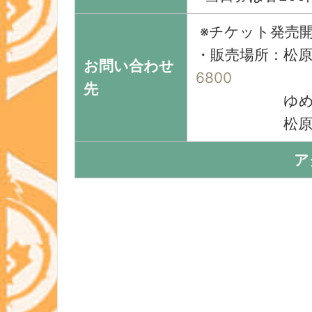
※チケット発売開始
・販売場所：松
お問い合わせ
6800
先
ゆめニテ
松原市
ア