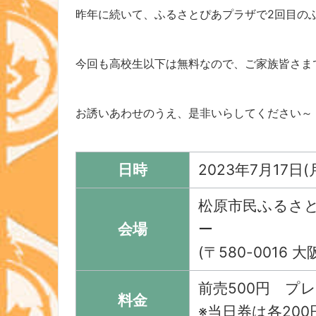
昨年に続いて、ふるさとぴあプラザで2回目の
今回も高校生以下は無料なので、ご家族皆さま
お誘いあわせのうえ、是非いらしてください～
日時
2023年7月17日(
松原市民ふるさ
会場
ー
(〒580-001
前売500円 プ
料金
※当日券は各20