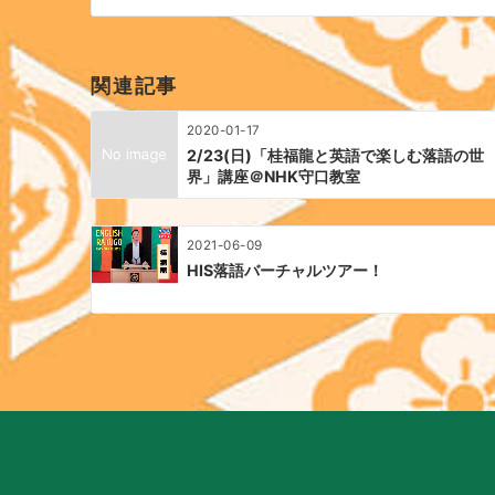
ビ
ゲ
ー
関連記事
シ
ョ
2020-01-17
ン
2/23(日)「桂福龍と英語で楽しむ落語の世
界」講座＠NHK守口教室
2021-06-09
HIS落語バーチャルツアー！