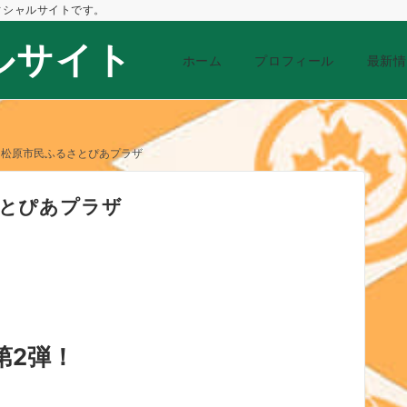
フィシャルサイトです。
ルサイト
ホーム
プロフィール
最新情
亭＠松原市民ふるさとぴあプラザ
さとぴあプラザ
第2弾！