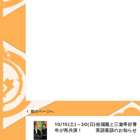
前のページへ
投
10/15(土)～30(日)桂福龍と三遊亭好青
稿
年が再共演！ 英語落語のお知らせ
ナ