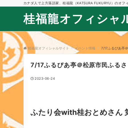
カナダ人で上方落語家、桂福龍（KATSURA FUKURYU）のオ
桂福龍オフィシャ
桂福龍オフィシャルサイト
イベント情報
7/17ふるぴあ
7/17ふるぴあ亭＠松原市民ふる
2023-06-24
ふたり会with桂おとめさん 